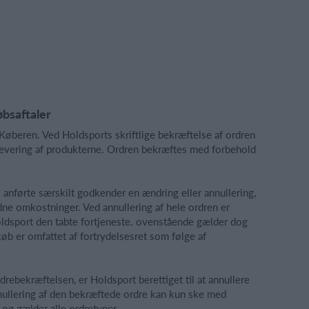
øbsaftaler
 Køberen. Ved Holdsports skriftlige bekræftelse af ordren
 levering af produkterne. Ordren bekræftes med forbehold
 anførte særskilt godkender en ændring eller annullering,
undne omkostninger. Ved annullering af hele ordren er
 Holdsport den tabte fortjeneste. ovenstående gælder dog
øb er omfattet af fortrydelsesret som følge af
rebekræftelsen, er Holdsport berettiget til at annullere
nullering af den bekræftede ordre kan kun ske med
 og gælder alle ordretyper.