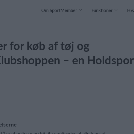
Om SportMember
Funktioner
Hva
 for køb af tøj og
Klubshoppen – en Holdspor
elserne
) er et online værktøj til koordinering af alle typer af