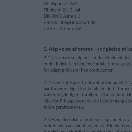
Holdsport.dk ApS
Filmbyen 23, 3. sal
DK-8000 Aarhus C.
E-mail:
info@Holdsport.dk
CVR-nr. 33765509
2. Afgivelse af ordrer – indgåelse af k
2.1 Når en ordre afgives, er den bindende for
er der indgået en bindende aftale om salg og
for adgang til varer hos producenten.
2.2 Hvis Holdsport trods det under punkt 2.1.
har Køberen pligt til at betale de dertil forb
Køberen yderligere forpligtet til at erstatte
ikke for Privatpersoners køb i det omfang et k
forbrugeraftaleloven.
2.3 Hvis uforudsete problemer opstår efter ord
ordren uden ansvar af nogen art. Klubbens an
forudgående skriftligt samtykke fra Holdsport