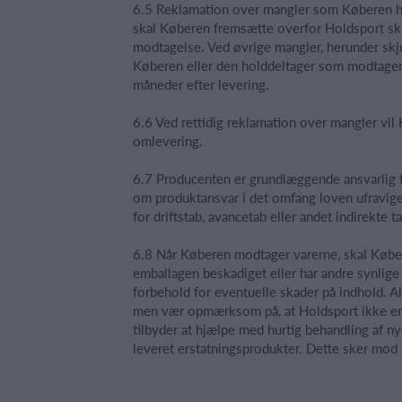
6.5 Reklamation over mangler som Køberen ha
skal Køberen fremsætte overfor Holdsport skri
modtagelse. Ved øvrige mangler, herunder skju
Køberen eller den holddeltager som modtager
måneder efter levering.
6.6 Ved rettidig reklamation over mangler vi
omlevering.
6.7 Producenten er grundlæggende ansvarlig f
om produktansvar i det omfang loven ufravigel
for driftstab, avancetab eller andet indirekte 
6.8 Når Køberen modtager varerne, skal Købere
emballagen beskadiget eller har andre synlige 
forbehold for eventuelle skader på indhold. A
men vær opmærksom på, at Holdsport ikke er a
tilbyder at hjælpe med hurtig behandling af n
leveret erstatningsprodukter. Dette sker mod 