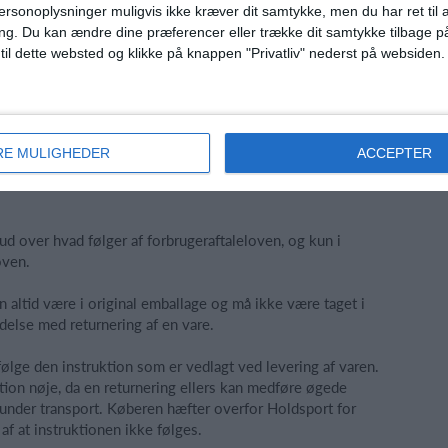
ersonoplysninger muligvis ikke kræver dit samtykke, men du har ret til 
n reservation, vil Holdsport kunne foretage en ny
ng.
Du kan ændre dine præferencer eller trække dit samtykke tilbage på
l blive ophævet af kortudsteder. Hvis køberen oplever, at
 til dette websted og klikke på knappen "Privatliv" nederst på websiden.
øberen kontakte kortudstederen, da det kun er
n.
RE MULIGHEDER
ACCEPTER
dsport gælder forbrugeraftaleloven, herunder de
ud over hvad følger af forbrugeraftaleloven, og kun i
oven.
en altid være i original emballage og må ikke være taget i
delse med returnering af en vare.
følge den instruktion som er vedlagt ved levering af varen.
ktion nøje, da en returnering ellers kan medføre øgede
 under transport. Køberen hæfter overfor Holdsport for
f at instruktionen ikke følges.