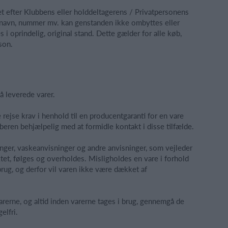
et efter Klubbens eller holddeltagerens / Privatpersonens
fx navn, nummer mv. kan genstanden ikke ombyttes eller
 i oprindelig, original stand. Dette gælder for alle køb,
son.
å leverede varer.
ejse krav i henhold til en producentgaranti for en vare
eren behjælpelig med at formidle kontakt i disse tilfælde.
nger, vaskeanvisninger og andre anvisninger, som vejleder
et, følges og overholdes. Misligholdes en vare i forhold
 brug, og derfor vil varen ikke være dækket af
arerne, og altid inden varerne tages i brug, gennemgå de
elfri.