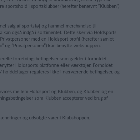
lere sportshold i sportsklubber (herefter benævnt ”Klubben”)
el salg af sportstøj og hummel merchandise til
a kan også indgå i sortimentet. Dette sker via Holdsports
rivatpersoner med en Holdsport profil (herefter samlet
ben” og ”Privatpersonen”) kan benytte webshoppen.
relle forretningsbetingelser som gælder i forholdet
ytter Holdsports platforme eller værktøjer. Forholdet
 holddeltager reguleres ikke i nærværende betingelser, og
 services mellem Holdsport og Klubben, og Klubben og en
etningsbetingelser som Klubben accepterer ved brug af
risændringer og udsolgte varer i Klubshoppen.