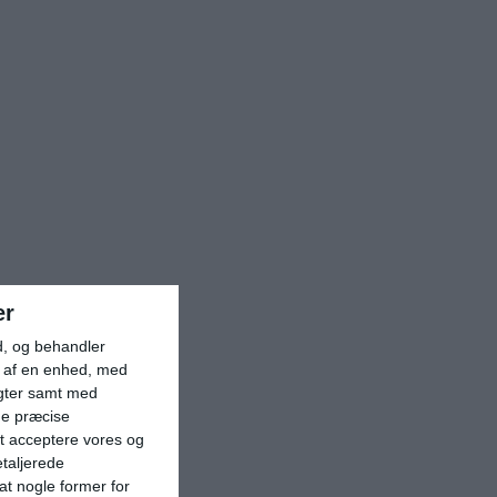
er
d, og behandler
t af en enhed, med
igter samt med
ge præcise
t acceptere vores og
etaljerede
t nogle former for