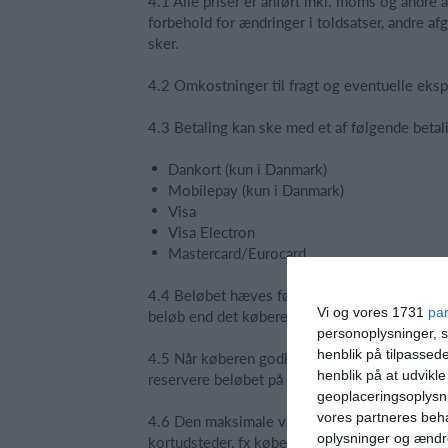
4.1 Alle priser er anført inkl. moms og andre
forbehold for ændringer i toldsatser, andre afg
sker.
4.2 Omkostninger til fragt og eventuelle eksp
4.3 Betaling kan ske med et af følgende betal
Dankort (kun i Danmark)
Mobilepay (kun i Danmark)
Visa
Visa Electron
Mastercard/Eurocard
4.4 Beløbet hæves først på betalingskortet når
Vi og vores 1731
pa
beløb end det køberen har godkendt ved købe
personoplysninger, s
henblik på tilpasse
4.5 Når køberen godkender et køb og anvende
henblik på at udvikl
reservere beløbet på det valgte betalingskort.
geoplaceringsoplysni
vores partneres beha
4.6 Den maksimale varighed af en reservation
oplysninger og ændr
kortudsteder, fx køberens bank. Fordi en rese