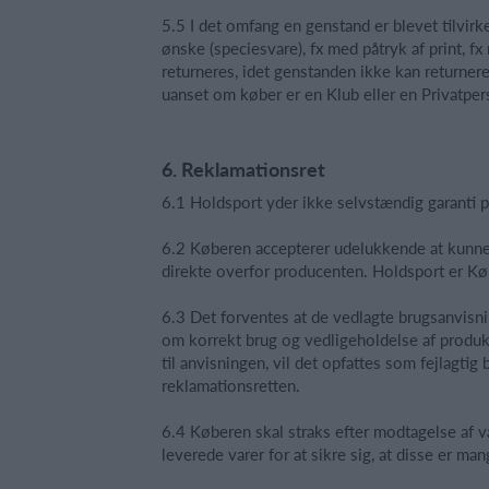
5.5 I det omfang en genstand er blevet tilvirk
ønske (speciesvare), fx med påtryk af print, 
returneres, idet genstanden ikke kan returneres
uanset om køber er en Klub eller en Privatper
6. Reklamationsret
6.1 Holdsport yder ikke selvstændig garanti p
6.2 Køberen accepterer udelukkende at kunne r
direkte overfor producenten. Holdsport er Køb
6.3 Det forventes at de vedlagte brugsanvisni
om korrekt brug og vedligeholdelse af produkt
til anvisningen, vil det opfattes som fejlagtig
reklamationsretten.
6.4 Køberen skal straks efter modtagelse af v
leverede varer for at sikre sig, at disse er mang