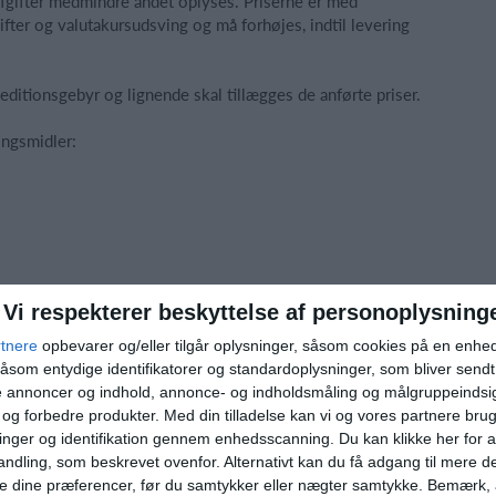
 afgifter medmindre andet oplyses. Priserne er med
ifter og valutakursudsving og må forhøjes, indtil levering
editionsgebyr og lignende skal tillægges de anførte priser.
ingsmidler:
Vi respekterer beskyttelse af personoplysning
 varerne er afsendt. Der kan aldrig trækkes et større
rtnere
opbevarer og/eller tilgår oplysninger, såsom cookies på en enhe
t.
åsom entydige identifikatorer og standardoplysninger, som bliver send
de annoncer og indhold, annonce- og indholdsmåling og målgruppeinds
r betalingskort som betalingsmiddel, kan Holdsport
e og forbedre produkter.
Med din tilladelse kan vi og vores partnere bru
nger og identifikation gennem enhedsscanning. Du kan klikke her for a
ndling, som beskrevet ovenfor. Alternativt kan du få adgang til mere d
 afhænger af korttypen, som køberen kan få oplyst af
e dine præferencer, før du samtykker eller nægter samtykke. Bemærk, a
rvation har en maksimal varighed, kan reservationen