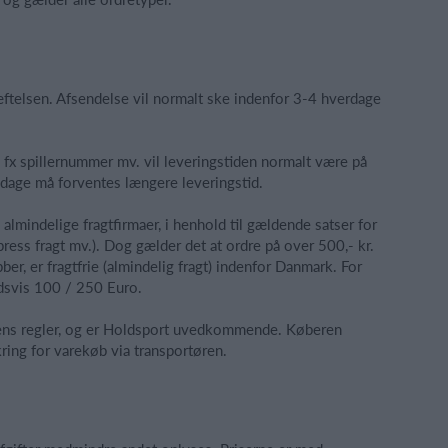
æftelsen. Afsendelse vil normalt ske indenfor 3-4 hverdage
, fx spillernummer mv. vil leveringstiden normalt være på
gdage må forventes længere leveringstid.
lmindelige fragtfirmaer, i henhold til gældende satser for
press fragt mv.). Dog gælder det at ordre på over 500,- kr.
ber, er fragtfrie (almindelig fragt) indenfor Danmark. For
dsvis 100 / 250 Euro.
ørens regler, og er Holdsport uvedkommende. Køberen
kring for varekøb via transportøren.