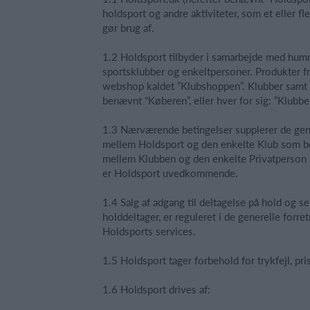
holdsport og andre aktiviteter, som et eller f
gør brug af.
1.2 Holdsport tilbyder i samarbejde med humm
sportsklubber og enkeltpersoner. Produkter fr
webshop kaldet ”Klubshoppen”. Klubber samt P
benævnt “Køberen”, eller hver for sig: ”Klub
1.3 Nærværende betingelser supplerer de gene
mellem Holdsport og den enkelte Klub som ben
mellem Klubben og den enkelte Privatperson /
er Holdsport uvedkommende.
1.4 Salg af adgang til deltagelse på hold og
holddeltager, er reguleret i de generelle forr
Holdsports services.
1.5 Holdsport tager forbehold for trykfejl, p
1.6 Holdsport drives af: