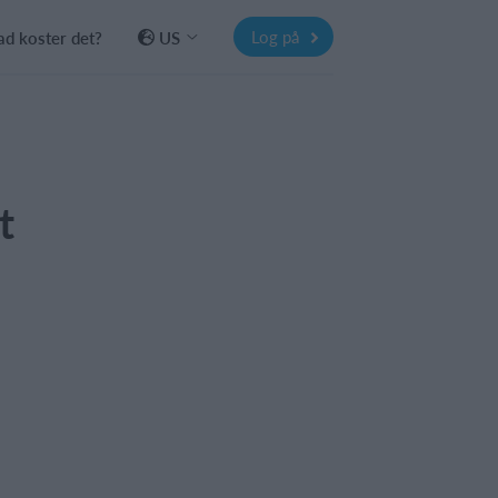
Log på
d koster det?
US
t