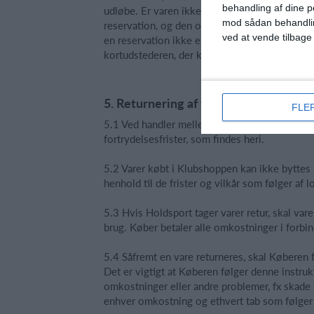
behandling af dine p
udløbe. Er varen ikke afsendt før udløbet af e
mod sådan behandli
reservation, og den oprindelige reservation vi
ved at vende tilbage
en reservation ikke er blevet ophævet, skal k
kortudstederen, der kan ophæve reservatione
5. Returnering af varer
FLE
5.1 Ved handler mellem Privatpersoner og Hol
fortrydelsesfrister, som findes heri.
5.2 Varer købt i Klubshoppen kan ikke byttes 
henhold til de frister og vilkår som følger af l
5.3 Hvis Holdsport tager varer retur, skal var
brug. Køber betaler alle omkostninger i forbin
5.4 Såfremt en vare returneres, skal Køberen 
Det er vigtigt at Køberen følger denne instru
omkostninger eller andre problemer, fx skade
enhver omkostning og ethvert tab som følger a