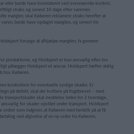
r eller burde have konstateret ved ovennævnte kontrol,
ftligt straks og senest 10 dage efter varernes
lte mangler, skal Køberen reklamere straks herefter at
 varen, burde have opdaget manglen, og senest tre
l Holdsport forsøge at afhjælpe manglen, fx gennem
or produkterne, og Holdsport er kun ansvarlig efter lov
igt pålægger Holdsport et ansvar. Holdsport hæfter aldrig
tab hos Køberen.
n kontrollere for eventuelle synlige skader. Er
tegn på defekt, skal der kvittere på fragtbrevet – med
lle transportskader skal meddeles inden for 2 hverdage,
nsvarlig for skader opstået under transport. Holdsport
ye ordrer som indgives at Køberen med henblik på at få
betaling ved afgivelse af en ny ordre fra Køberen.