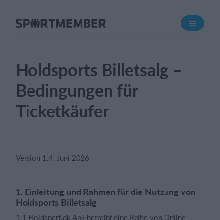
Über SportMember
Über uns
Triff uns
Holdsports Billetsalg –
Karriere
Bedingungen für
Funktionen
Ticketkäufer
Trainingsplan
Mitgliedsbeitrag
Homepage erstellen
Version 1.4. Juni 2026
Vereins App
Belegungsplan
1. Einleitung und Rahmen für die Nutzung von
Holdsports Billetsalg
Was kostet es?
English
1.1 Holdsport.dk ApS betreibt eine Reihe von Online-