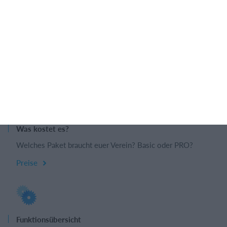
zur Seite.
Book a meeting
Profil anlegen
Was kostet es?
Welches Paket braucht euer Verein? Basic oder PRO?
Preise
Funktionsübersicht