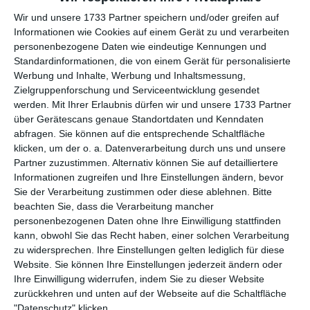
Reisen, einschließlich Sportreisen mit Unterkunft
Wir und unsere 1733 Partner speichern und/oder greifen auf
Verkauf physischer Produkte, einschließlich
Informationen wie Cookies auf einem Gerät zu und verarbeiten
Merchandise, mit Ausnahme der oben genannten
personenbezogene Daten wie eindeutige Kennungen und
Verpflegungsverkäufe (hier wird auf die Webshop-
Standardinformationen, die von einem Gerät für personalisierte
Produkte von Holdsport.dk ApS verwiesen)
Werbung und Inhalte, Werbung und Inhaltsmessung,
Alle Arten von Produkten oder Leistungen, die auf den
Zielgruppenforschung und Serviceentwicklung gesendet
einzelnen Nutzer zugeschnitten werden müssen
werden.
Mit Ihrer Erlaubnis dürfen wir und unsere 1733 Partner
(Sonderanfertigungen)
über Gerätescans genaue Standortdaten und Kenndaten
Verkauf von Abonnements oder Zugängen zur
abfragen. Sie können auf die entsprechende Schaltfläche
Teilnahme an Mannschaften (hier wird auf das Portal
klicken, um der o. a. Datenverarbeitung durch uns und unsere
von Holdsport für Vereinssport usw. verwiesen).
Partner zuzustimmen. Alternativ können Sie auf detailliertere
Informationen zugreifen und Ihre Einstellungen ändern, bevor
1.8 Holdsport wird betrieben von:
Sie der Verarbeitung zustimmen oder diese ablehnen.
Bitte
beachten Sie, dass die Verarbeitung mancher
Holdsport.dk ApS
personenbezogenen Daten ohne Ihre Einwilligung stattfinden
Filmbyen 23, 3. sal
kann, obwohl Sie das Recht haben, einer solchen Verarbeitung
DK-8000 Aarhus C.
zu widersprechen. Ihre Einstellungen gelten lediglich für diese
E-Mail:
info@sportmember.de
Website. Sie können Ihre Einstellungen jederzeit ändern oder
CVR-Nr. 33765509
Ihre Einwilligung widerrufen, indem Sie zu dieser Website
zurückkehren und unten auf der Webseite auf die Schaltfläche
1.9 Holdsport.dk ApS haftet nicht, falls Holdsports
"Datenschutz" klicken.