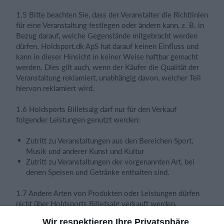
1.5 Bitte beachten Sie, dass der Veranstalter die Richtlinien
für eine Veranstaltung festlegen oder ändern kann, z. B. in
Bezug darauf, welche Gegenstände mitgebracht werden
dürfen. Holdsport.dk ApS hat darauf keinen Einfluss und
kann in dieser Hinsicht in keiner Weise haftbar gemacht
werden. Dies gilt auch, wenn der Käufer die Qualität der
Veranstaltung reklamiert, unabhängig davon, welcher Teil
hiervon reklamiert wird.
1.6 Holdsports Billetsalg darf nur für den Verkauf
folgender Leistungen genutzt werden:
Zutritt zu Veranstaltungen aus den Bereichen Sport,
Musik und anderer Kunst und Kultur
Zutritt zu Veranstaltungen der vorgenannten Art, bei
denen Speisen und Getränke enthalten sind.
1.7 Andere Arten von Produkten oder Leistungen dürfen
nicht über Holdsports Billetsalg verkauft werden,
einschließlich, aber nicht beschränkt auf:
Wir respektieren Ihre Privatsphäre