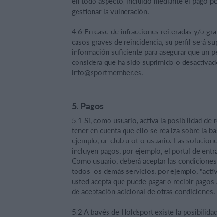
en todo aspecto, incluido mediante el pago p
gestionar la vulneración.
4.6 En caso de infracciones reiteradas y/o grav
casos graves de reincidencia, su perfil será 
información suficiente para asegurar que un pe
considera que ha sido suprimido o desactivad
info@sportmember.es
.
5. Pagos
5.1 Si, como usuario, activa la posibilidad de
tener en cuenta que ello se realiza sobre la b
ejemplo, un club u otro usuario. Las solucion
incluyen pagos, por ejemplo, el portal de entr
Como usuario, deberá aceptar las condiciones ap
todos los demás servicios, por ejemplo, "activ
usted acepta que puede pagar o recibir pagos a
de aceptación adicional de otras condiciones.
5.2 A través de Holdsport existe la posibilida