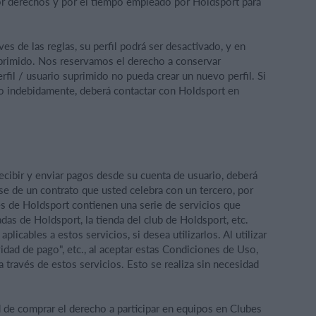
or derechos y por el tiempo empleado por Holdsport para
es de las reglas, su perfil podrá ser desactivado, y en
suprimido. Nos reservamos el derecho a conservar
rfil / usuario suprimido no pueda crear un nuevo perfil. Si
o indebidamente, deberá contactar con Holdsport en
 recibir y enviar pagos desde su cuenta de usuario, deberá
ase de un contrato que usted celebra con un tercero, por
es de Holdsport contienen una serie de servicios que
adas de Holdsport, la tienda del club de Holdsport, etc.
licables a estos servicios, si desea utilizarlos. Al utilizar
idad de pago", etc., al aceptar estas Condiciones de Uso,
 través de estos servicios. Esto se realiza sin necesidad
d de comprar el derecho a participar en equipos en Clubes