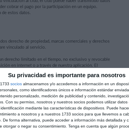
u vinculación al club, el club puede haber transmitido datos
er cobrar el pago por la participación en un equipo.
n de estos datos.
uidos derecho de propiedad, marcas comerciales y derechos
re vinculado al servicio.
 un derecho limitado en el tiempo, no exclusivo y revocable
ición en internet o a través de nuestra aplicación. El
d haya aceptado en todo momento las condiciones
Su privacidad es importante para nosotros
nes de Uso. Si no puede aceptar dichas condiciones, deberá
s 1733
socios
almacenamos y/o accedemos a información en un disposit
sonales, como identificadores únicos e información estándar enviada 
porte rápidos y precisos como usuario, en Holdsport
ntenido personalizado, medición de publicidad y contenido, investigaci
 incluidas ChatGPT de OpenAI y herramientas afines, para
os.
Con su permiso, nosotros y nuestros socios podemos utilizar datos 
e otros usuarios. Utilizamos el diálogo con todos los
identificación mediante las características de dispositivos. Puede hacer
as herramientas. El diálogo con usted se anonimiza. Como
ntimiento a nosotros y a nuestros 1733 socios para que llevemos a ca
. De forma alternativa, puede acceder a información más detallada y 
e otorgar o negar su consentimiento.
Tenga en cuenta que algún proc