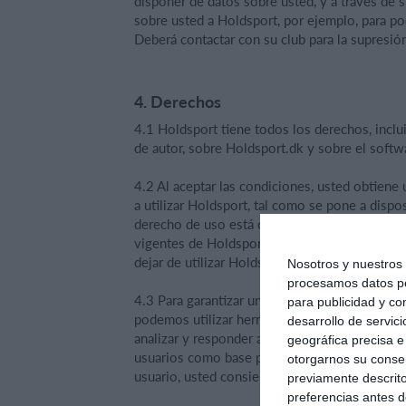
disponer de datos sobre usted, y a través de s
sobre usted a Holdsport, por ejemplo, para pod
Deberá contactar con su club para la supresió
4. Derechos
4.1 Holdsport tiene todos los derechos, incl
de autor, sobre Holdsport.dk y sobre el softwa
4.2 Al aceptar las condiciones, usted obtiene
a utilizar Holdsport, tal como se pone a dispos
derecho de uso está condicionado a que uste
vigentes de Holdsport, incluidas las Condicio
dejar de utilizar Holdsport inmediatamente.
Nosotros y nuestro
procesamos datos per
4.3 Para garantizar una comunicación y un so
para publicidad y co
podemos utilizar herramientas automatizadas,
desarrollo de servici
analizar y responder a las consultas suyas y d
geográfica precisa e 
usuarios como base para el desarrollo de est
otorgarnos su conse
usuario, usted consiente esta utilización.
previamente descrito
preferencias antes d