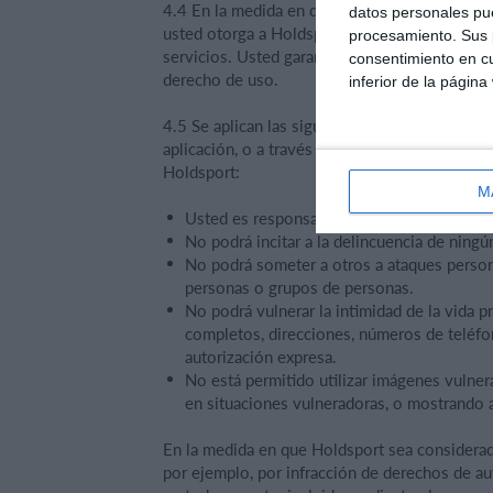
4.4 En la medida en que usted cargue material
datos personales pue
usted otorga a Holdsport un derecho de uso s
procesamiento. Sus p
servicios. Usted garantiza disponer de los de
consentimiento en cu
derecho de uso.
inferior de la página
4.5 Se aplican las siguientes reglas cuando us
aplicación, o a través de un sitio web pertene
Holdsport:
M
Usted es responsable del contenido que de
No podrá incitar a la delincuencia de ningún 
No podrá someter a otros a ataques perso
personas o grupos de personas.
No podrá vulnerar la intimidad de la vida 
completos, direcciones, números de teléfon
autorización expresa.
No está permitido utilizar imágenes vulne
en situaciones vulneradoras, o mostrando a
En la medida en que Holdsport sea considerado
por ejemplo, por infracción de derechos de a