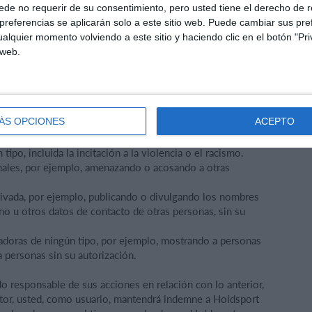
 en Holdsport.dk o a través de la aplicación de Holdsport,
de no requerir de su consentimiento, pero usted tiene el derecho de r
obre dicho material, para que Holdsport pueda prestar sus
referencias se aplicarán solo a este sitio web. Puede cambiar sus pref
rechos necesarios para poder otorgar a Holdsport dicho
alquier momento volviendo a este sitio y haciendo clic en el botón "Pri
 web.
ted carga material en Holdsport.dk, a través de nuestra
ciente a un club al que esté vinculado, gestionado por
ÁS OPCIONES
ACEPTO
cida publicar.
tipo, incluida la incitación a la violencia o el racismo.
nales, por ejemplo, amenazando o acosando a otras
privada, por ejemplo, publicando o divulgando los nombres
o u otros datos de contacto de otras personas, sin su
radoras de ningún tipo, por ejemplo, mostrando a personas
 personas sin su autorización.
 responsable de sus acciones en relación con lo anterior,
utor, usted, como usuario, mantendrá indemne a Holdsport