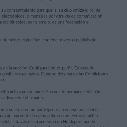
su consentimiento para que, si su club utiliza el rol de
s electrónicos, o mensajes por otra vía de comunicación
da recibir estos, por ejemplo, de una federación o
ntimiento específico, contener material publicitario.
o en la sección 'Configuración de perfil'. En caso de
a posibles escenarios. Estas se detallan en las Condiciones
ort.
cción activa por su parte. Su usuario permanecerá en la
 activamente el usuario.
como socio, o como participante en un equipo, el club,
ndrá de una serie de datos sobre usted. Estos también
l club, a través de su acuerdo con Holdsport, puede