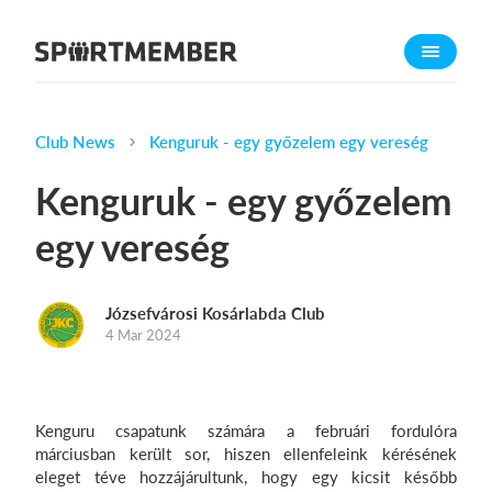
About SportMember
About us
Meet us
Club News
Kenguruk - egy győzelem egy vereség
Career
Kenguruk - egy győzelem
Features
egy vereség
Calendar
Membership fee
Józsefvárosi Kosárlabda Club
Website
4 Mar 2024
Team App
What does it cost?
Kenguru csapatunk számára a februári fordulóra
English
márciusban került sor, hiszen ellenfeleink kérésének
eleget téve hozzájárultunk, hogy egy kicsit később