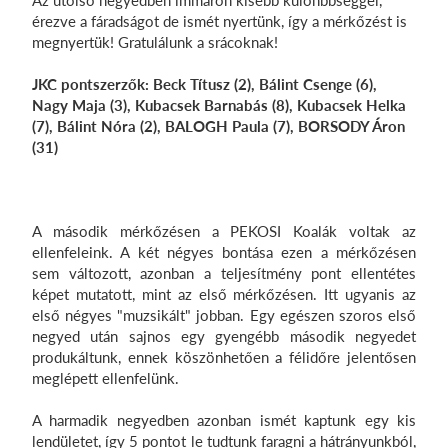
Az utolsó negyedben immáron kisebb különbbséggel,
érezve a fáradságot de ismét nyertünk, így a mérkőzést is
megnyertük! Gratulálunk a srácoknak!
JKC pontszerzők: Beck Títusz (2), Bálint Csenge (6),
Nagy Maja (3), Kubacsek Barnabás (8), Kubacsek Helka
(7), Bálint Nóra (2), BALOGH Paula (7), BORSODY Áron
(31)
A második mérkőzésen a PEKOSI Koalák voltak az
ellenfeleink. A két négyes bontása ezen a mérkőzésen
sem változott, azonban a teljesítmény pont ellentétes
képet mutatott, mint az első mérkőzésen. Itt ugyanis az
első négyes "muzsikált" jobban. Egy egészen szoros első
negyed után sajnos egy gyengébb második negyedet
produkáltunk, ennek köszönhetően a félidőre jelentősen
meglépett ellenfelünk.
A harmadik negyedben azonban ismét kaptunk egy kis
lendületet, így 5 pontot le tudtunk faragni a hátrányunkból,