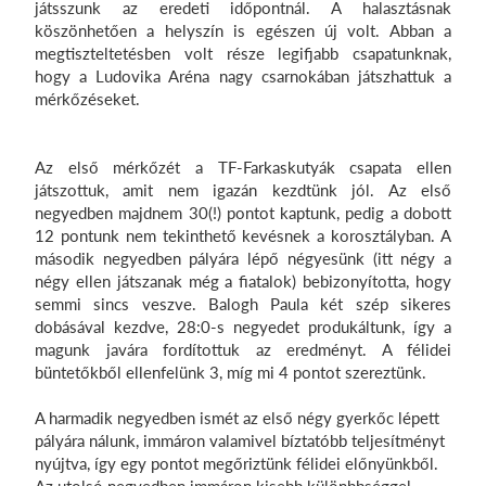
játsszunk az eredeti időpontnál. A halasztásnak
köszönhetően a helyszín is egészen új volt. Abban a
Login
megtiszteltetésben volt része legifjabb csapatunknak,
hogy a Ludovika Aréna nagy csarnokában játszhattuk a
mérkőzéseket.
Az első mérkőzét a TF-Farkaskutyák csapata ellen
játszottuk, amit nem igazán kezdtünk jól. Az első
negyedben majdnem 30(!) pontot kaptunk, pedig a dobott
12 pontunk nem tekinthető kevésnek a korosztályban. A
második negyedben pályára lépő négyesünk (itt négy a
négy ellen játszanak még a fiatalok) bebizonyította, hogy
semmi sincs veszve. Balogh Paula két szép sikeres
dobásával kezdve, 28:0-s negyedet produkáltunk, így a
magunk javára fordítottuk az eredményt. A félidei
büntetőkből ellenfelünk 3, míg mi 4 pontot szereztünk.
A harmadik negyedben ismét az első négy gyerkőc lépett
pályára nálunk, immáron valamivel bíztatóbb teljesítményt
nyújtva, így egy pontot megőriztünk félidei előnyünkből.