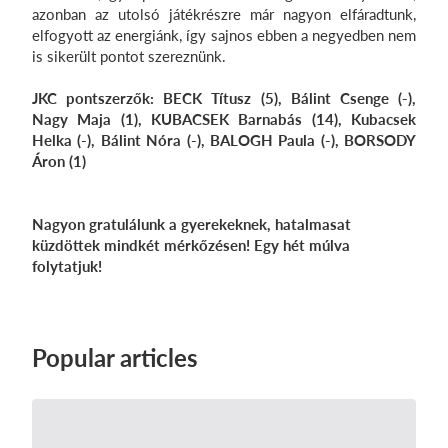
azonban az utolsó játékrészre már nagyon elfáradtunk,
elfogyott az energiánk, így sajnos ebben a negyedben nem
is sikerült pontot szereznünk.
JKC pontszerzők: BECK Títusz (5), Bálint Csenge (-),
Nagy Maja (1), KUBACSEK Barnabás (14), Kubacsek
Helka (-), Bálint Nóra (-), BALOGH Paula (-), BORSODY
Áron (1
)
Nagyon gratulálunk a gyerekeknek, hatalmasat
küzdöttek mindkét mérkőzésen! Egy hét múlva
folytatjuk!
Popular articles