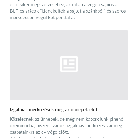
első siker megszerzéséhez, azonban a végén sajnos a
BLF-es srácok “kiénekelték a sajtot a szánkból” és szoros
mérkőzésen végül két ponttal ...
Izgalmas mérkőzések még az ünnepek előtt
Közelednek az ünnepek, de még nem kapcsolunk pihenő
üzemmódba, hiszen számos izgalmas mérkőzés vár még
csapatainkra az év vége előtt.