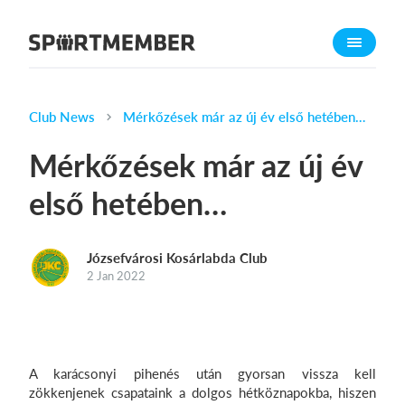
About SportMember
About us
Meet us
Club News
Mérkőzések már az új év első hetében…
Career
Mérkőzések már az új év
Features
első hetében…
Calendar
Membership fee
Józsefvárosi Kosárlabda Club
Website
2 Jan 2022
Team App
What does it cost?
English
A karácsonyi pihenés után gyorsan vissza kell
zökkenjenek csapataink a dolgos hétköznapokba, hiszen