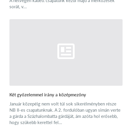
A hétvégén kadett csapatunk kezdi majd a mérkőzések
sorát, v...
Két győzelemmel irány a középmezőny
Január közepéig nem volt túl sok sikerélményben része
NB II-es csapatunknak. A 2. fordulóban ugyan simán verte
a gárda a Százhalombatta gárdáját, ám azóta hol erősebb,
hogy szűkebb kerettel fel...