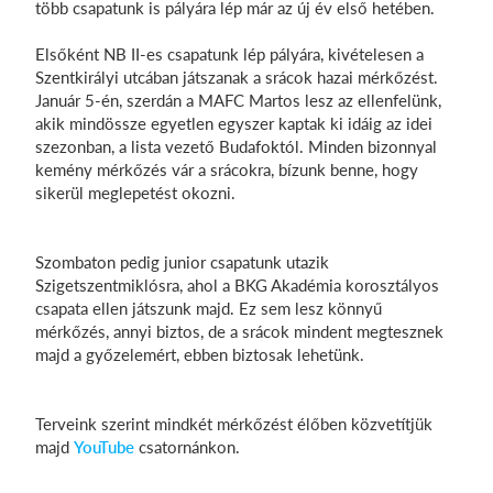
több csapatunk is pályára lép már az új év első hetében.
Login
Elsőként NB II-es csapatunk lép pályára, kivételesen a
Szentkirályi utcában játszanak a srácok hazai mérkőzést.
Január 5-én, szerdán a MAFC Martos lesz az ellenfelünk,
akik mindössze egyetlen egyszer kaptak ki idáig az idei
szezonban, a lista vezető Budafoktól. Minden bizonnyal
kemény mérkőzés vár a srácokra, bízunk benne, hogy
sikerül meglepetést okozni.
Szombaton pedig junior csapatunk utazik
Szigetszentmiklósra, ahol a BKG Akadémia korosztályos
csapata ellen játszunk majd. Ez sem lesz könnyű
mérkőzés, annyi biztos, de a srácok mindent megtesznek
majd a győzelemért, ebben biztosak lehetünk.
Terveink szerint mindkét mérkőzést élőben közvetítjük
majd
YouTube
csatornánkon.